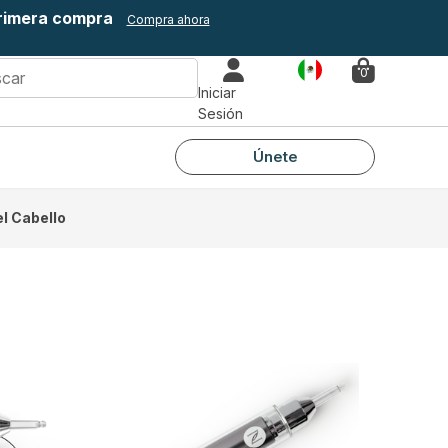
primera compra
Compra ahora
País
0
Iniciar
Sesión
Únete
l Cabello