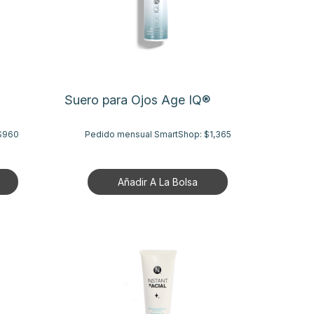
Suero para Ojos Age IQ®
$960
Pedido mensual SmartShop:
$1,365
Añadir A La Bolsa