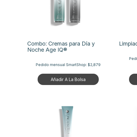
Combo: Cremas para Día y
Limpia
Noche Age IQ®
Ped
Pedido mensual SmartShop:
$2,879
Añadir A La Bolsa