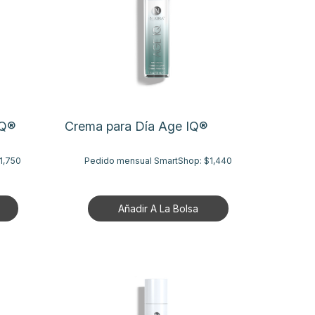
IQ®
Crema para Día Age IQ®
1,750
Pedido mensual SmartShop:
$1,440
Añadir A La Bolsa