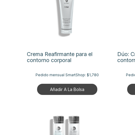
Crema Reafirmante para el
Dúo: C
contorno corporal
contor
Pedido mensual SmartShop:
$1,780
Pedi
Añadir A La Bolsa