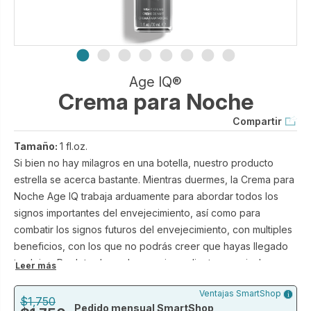
Age IQ®
Crema para Noche
Compartir
Tamaño:
1 fl.oz.
Si bien no hay milagros en una botella, nuestro producto
estrella se acerca bastante. Mientras duermes, la Crema para
Noche Age IQ trabaja arduamente para abordar todos los
signos importantes del envejecimiento, así como para
combatir los signos futuros del envejecimiento, con multiples
beneficios, con los que no podrás creer que hayas llegado
tan lejos. Repleto de poderosos ingredientes que incluyen
Leer más
Bidens Pilosa, una poderosa alternativa al retinol a base de
Ventajas SmartShop
plantas llamada bio retinol, que brinda los mismos resultados
$1,750
Pedido mensual SmartShop