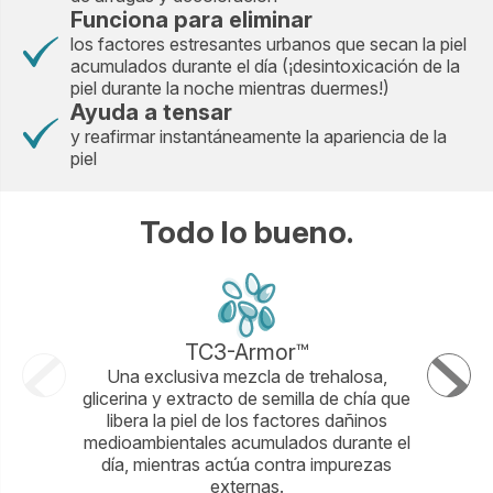
Funciona para eliminar
los factores estresantes urbanos que secan la piel
acumulados durante el día (¡desintoxicación de la
piel durante la noche mientras duermes!)
Ayuda a tensar
y reafirmar instantáneamente la apariencia de la
piel
Todo lo bueno.
TC3-Armor™
Una exclusiva mezcla de trehalosa,
Una mol
glicerina y extracto de semilla de chía que
dobl
libera la piel de los factores dañinos
antioxida
medioambientales acumulados durante el
ayuda a p
día, mientras actúa contra impurezas
combati
externas.
conll