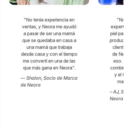
"No tenía experiencia en
"No n
ventas, y Neora me ayudó
experta 
a pasar de ser una mamá
piel par
que se quedaba en casa a
producto
una mamá que trabaja
cliente
desde casa y con el tiempo
de Neo
me convertí en una de las
eso. L
que más gana en Neora".
combinan
y el t
— Shalon, Socio de Marca
marca
de Neora
– AJ, So
Neora