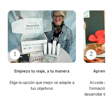
Empieza tu viaje, a tu manera
Aprende 
Elige la opción que mejor se adapte a
Accede a he
tus objetivos
formación 
desarrollar tu