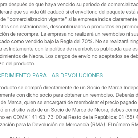
ra después de que haya vencido su período de comercializació
erará que su vida útil caducó si el envoltorio del paquete est
e "comercialización vigente" si la empresa indica claramente
tos son estacionales, descontinuados o productos en promoci
ción de recompra. La empresa no realizará un reembolso ni sus
icado como vendido bajo la Regla del 70%. No se realizará n
 estrictamente con la política de reembolsos publicada que es 
imientos de Neora. Los cargos de envío no aceptados se debi
o del producto.
EDIMIENTO PARA LAS DEVOLUCIONES
 producto se compró directamente de un Socio de Marca Indep
amente con dicho socio para obtener un reembolso. Deberás devo
de Marca, quien se encargará de reembolsar el precio pagado p
ó en el sitio web de un Socio de Marca de Neora, debes com
ono en CDMX : 41-63-73-00 al Resto de la República: 01 (55)
zación para la Devolución de Mercancía (RMA). El número RMA 