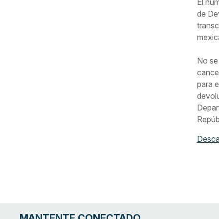
El núm
de Dev
transc
mexica
No se 
cancel
para e
devolu
Depar
Repúb
Descar
MANTENTE CONECTADO