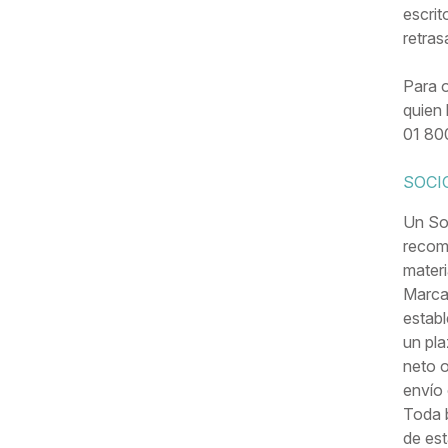
escrit
retras
Para o
quien 
01 80
SOCI
Un Soc
recomp
materi
Marca 
establ
un pla
neto o
envío 
Toda b
de est