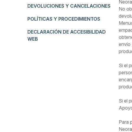
Neora 
DEVOLUCIONES Y CANCELACIONES
No obs
devolu
POLÍTICAS Y PROCEDIMIENTOS
Menude
empaqu
DECLARACIÓN DE ACCESIBILIDAD
obtene
WEB
envío 
produ
Si el
person
encarg
produc
Si el 
Apoyo
Para p
Neora