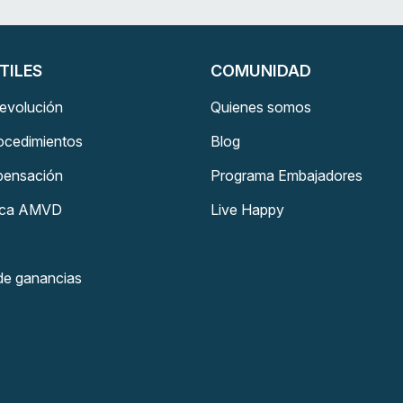
TILES
COMUNIDAD
devolución
Quienes somos
rocedimientos
Blog
pensación
Programa Embajadores
tica AMVD
Live Happy
de ganancias