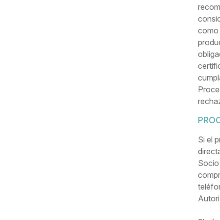
recomp
consid
como d
produc
obliga
certif
cumpla
Proced
rechaz
PROC
Si el
direct
Socio 
compr
teléf
Autori