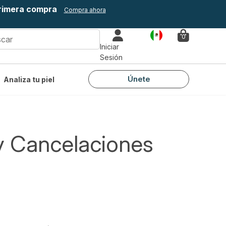
primera compra
Compra ahora
País
0
Iniciar
Sesión
Únete
Analiza tu piel
 y Cancelaciones