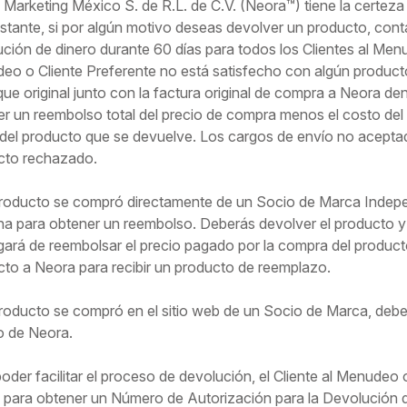
Marketing México S. de R.L. de C.V. (Neora™) tiene la certeza
tante, si por algún motivo deseas devolver un producto, con
ción de dinero durante 60 días para todos los Clientes al Menud
o o Cliente Preferente no está satisfecho con algún producto
e original junto con la factura original de compra a Neora den
r un reembolso total del precio de compra menos el costo del e
del producto que se devuelve. Los cargos de envío no aceptado
cto rechazado.
 producto se compró directamente de un Socio de Marca Indep
a para obtener un reembolso. Deberás devolver el producto y l
ará de reembolsar el precio pagado por la compra del product
to a Neora para recibir un producto de reemplazo.
producto se compró en el sitio web de un Socio de Marca, de
 de Neora.
oder facilitar el proceso de devolución, el Cliente al Menude
 para obtener un Número de Autorización para la Devolución 