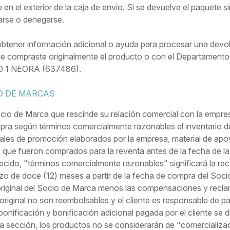
o en el exterior de la caja de envío. Si se devuelve el paquete
arse o denegarse.
btener información adicional o ayuda para procesar una devo
le compraste originalmente el producto o con el Departament
0 1 NEORA (637486).
O DE MARCAS
io de Marca que rescinde su relación comercial con la empres
ra según términos comercialmente razonables el inventario de
ales de promoción elaborados por la empresa, material de apoy
que fueron comprados para la reventa antes de la fecha de la r
ecido, "términos comercialmente razonables" significará la re
zo de doce (12) meses a partir de la fecha de compra del So
riginal del Socio de Marca menos las compensaciones y reclam
original no son reembolsables y el cliente es responsable de pa
onificación y bonificación adicional pagada por el cliente se
a sección, los productos no se considerarán de "comercializac