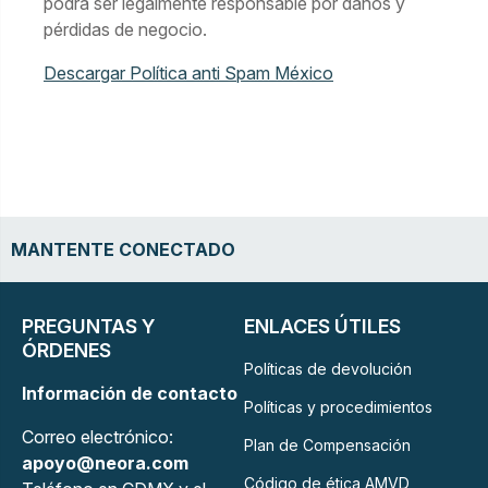
podrá ser legalmente responsable por daños y
pérdidas de negocio.
Descargar Política anti Spam México
MANTENTE CONECTADO
PREGUNTAS Y
ENLACES ÚTILES
ÓRDENES
Políticas de devolución
Información de contacto
Políticas y procedimientos
Correo electrónico:
Plan de Compensación
apoyo@neora.com
Código de ética AMVD