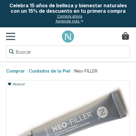
Celebra 15 años de belleza y bienestar naturales
con un 15% de descuento en tu primera compra
Compra ahora
Aprende más
0
Comprar
Cuidados de la Piel
Neo-FILLER
¡Nuevo!
¡Nuevo!
¡Nuevo!
¡Nuevo!
¡Nuevo!
¡Nuevo!
¡Nuevo!
¡Nuevo!