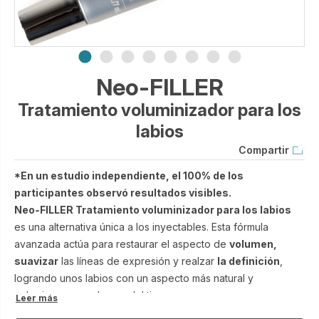
Neo-FILLER
Tratamiento voluminizador para los
labios
Compartir
*En un estudio independiente, el 100% de los
participantes observó resultados visibles.
Neo-FILLER Tratamiento voluminizador para los labios
es una alternativa única a los inyectables. Esta fórmula
avanzada actúa para restaurar el aspecto de
volumen,
suavizar
las líneas de expresión y realzar
la definición
,
logrando unos labios con un aspecto más natural y
voluminoso con el paso del tiempo.
Leer más
No se trata de una solución temporal, sino de un tratamiento