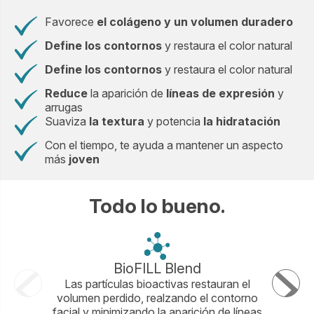
Favorece
el colágeno y un volumen duradero
Define los contornos
y restaura el color natural
Define los contornos
y restaura el color natural
Reduce
la aparición de
líneas de expresión
y
arrugas
Suaviza
la textura
y potencia
la hidratación
Con el tiempo, te ayuda a mantener un aspecto
más
joven
Todo lo bueno.
BioFILL Blend
Ma
Las partículas bioactivas restauran el
Esta e
volumen perdido, realzando el contorno
formulad
facial y minimizando la aparición de líneas
que rea