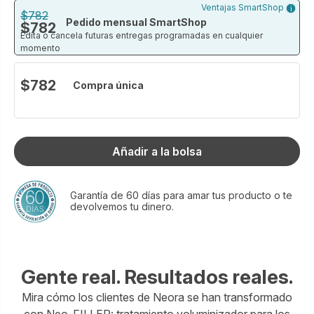
Ventajas SmartShop
de precisión para el cuidado de la piel diseñado
$782
Pedido mensual SmartShop
$782
específicamente para tus labios, donde aparecen los
Edita o cancela futuras entregas programadas en cualquier
primeros signos de envejecimiento— que reconstruye su
momento
estructura al estimular la producción de colágeno.
Cuando se usan junto con el Neo-FILLER Lift + Fill elixir
$782
Compra única
corrector, estos productos ofrecen una alternativa para todo
el rostro a los tratamientos inyectables, y son la primera
solución completa contra el envejecimiento estructural
disponible en el mercado.
Añadir a la bolsa
Sin agujas.
Sin interrupciones.
Solo resultados.
Garantía de 60 días para amar tus producto o te
devolvemos tu dinero.
Tamaño: 7 mL
Gente real. Resultados reales.
Mira cómo los clientes de Neora se han transformado
con Neo-FILLER: tratamiento voluminizador para los