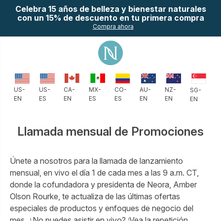
Celebra 15 años de belleza y bienestar naturales
con un 15% de descuento en tu primera compra
Compra ahora
CO-
AU-
NZ-
US-
US-
CA-
MX-
SG-
ES
EN
EN
EN
ES
EN
ES
EN
Llamada mensual de Promociones
Únete a nosotros para la llamada de lanzamiento
mensual, en vivo el día 1 de cada mes a las 9 a.m. CT,
donde la cofundadora y presidenta de Neora, Amber
Olson Rourke, te actualiza de las últimas ofertas
especiales de productos y enfoques de negocio del
mes. ¿No puedes asistir en vivo? ¡Vea la repetición