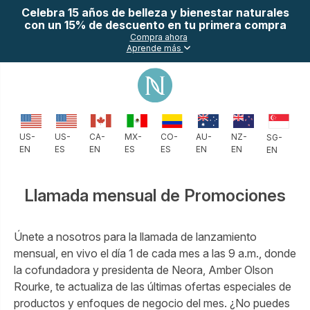
Celebra 15 años de belleza y bienestar naturales
con un 15% de descuento en tu primera compra
Compra ahora
Aprende más
CO-
AU-
NZ-
US-
US-
CA-
MX-
SG-
ES
EN
EN
EN
ES
EN
ES
EN
Llamada mensual de Promociones
Únete a nosotros para la llamada de lanzamiento
mensual, en vivo el día 1 de cada mes a las 9 a.m., donde
la cofundadora y presidenta de Neora, Amber Olson
Rourke, te actualiza de las últimas ofertas especiales de
productos y enfoques de negocio del mes. ¿No puedes