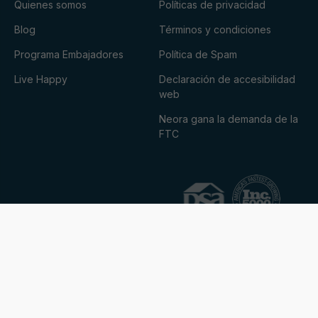
Quienes somos
Políticas de privacidad
Blog
Términos y condiciones
Programa Embajadores
Política de Spam
Live Happy
Declaración de accesibilidad
web
Neora gana la demanda de la
FTC
© 2026 Neora™ Marketing Mexico, S. de R.L. de C.V.