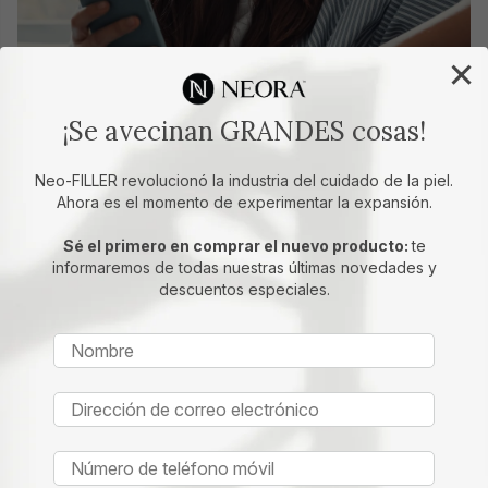
×
¡Se avecinan GRANDES cosas!
Compra. Obtén recompensas.
Disfruta de hasta un 25% de descuento en todo y otros
Neo-FILLER revolucionó la industria del cuidado de la piel.
beneficios. ¡Simplemente inicia tu primer pedido en
Ahora es el momento de experimentar la expansión.
SmartShop y observa cómo se acumulan los extras!
Sé el primero en comprar el nuevo producto:
te
Ver los beneficios
informaremos de todas nuestras últimas novedades y
descuentos especiales.