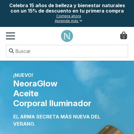
Celebra 15 años de belleza y bienestar naturales
con un 15% de descuento en tu primera compra
Compra ahora
Aprende más
0
¡NUEVO!
NeoraGlow
Aceite
Corporal Iluminador
EL ARMA SECRETA MÁS NUEVA DEL
VERANO.