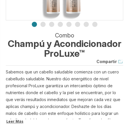
Combo
Champú y Acondicionador
ProLuxe™
Compartir
Sabemos que un cabello saludable comienza con un cuero
cabelludo saludable. Nuestro dúo energético de nivel
profesional ProLuxe garantiza un intercambio óptimo de
nutrientes donde el cabello y la piel se encuentran, por lo
que verás resultados inmediatos que mejoran cada vez que
aplicas champú y acondicionador. Deshazte de los días
malos de cabello con este enfoque holístico para lograr un
cabello saludable, sedoso y radiante. Transforma las fibras
Leer Más
opacas y sin vida y renueva la elasticidad, el brillo y el