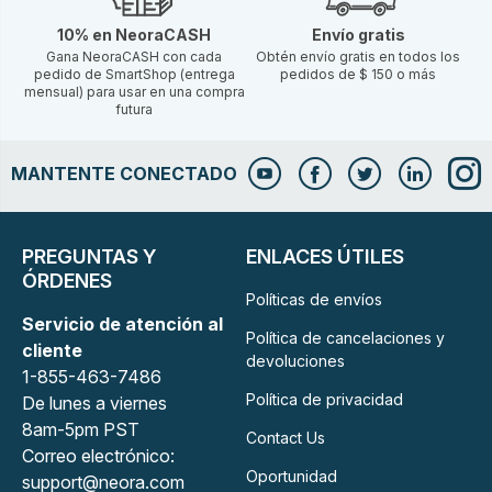
10% en NeoraCASH
Envío gratis
Gana NeoraCASH con cada
Obtén envío gratis en todos los
pedido de SmartShop (entrega
pedidos de $ 150 o más
mensual) para usar en una compra
futura
MANTENTE CONECTADO
PREGUNTAS Y
ENLACES ÚTILES
ÓRDENES
Políticas de envíos
Servicio de atención al
Política de cancelaciones y
cliente
devoluciones
1-855-463-7486
Política de privacidad
De lunes a viernes
8am-5pm PST
Contact Us
Correo electrónico:
Oportunidad
support@neora.com