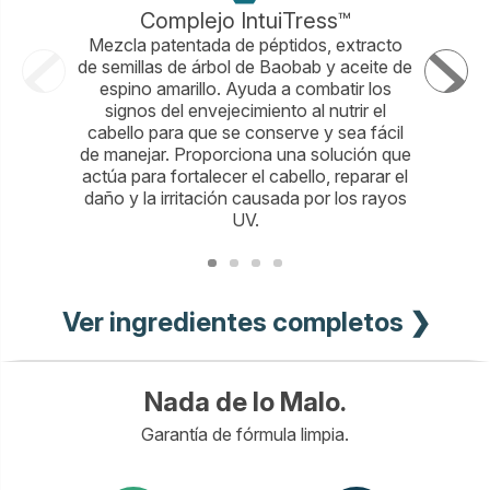
Complejo IntuiTress™
Me
Mezcla patentada de péptidos, extracto
Una m
de semillas de árbol de Baobab y aceite de
aminoác
espino amarillo. Ayuda a combatir los
unidades
signos del envejecimiento al nutrir el
se sabe
cabello para que se conserve y sea fácil
para 
de manejar. Proporciona una solución que
in
actúa para fortalecer el cabello, reparar el
forta
daño y la irritación causada por los rayos
protecció
UV.
Ver ingredientes completos ❯
Nada de lo Malo.
Garantía de fórmula limpia.