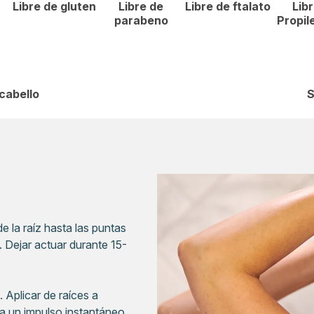
Libre de gluten
Libre de
Libre de ftalato
Lib
parabeno
Propil
cabello
S
e la raíz hasta las puntas
. Dejar actuar durante 15-
 Aplicar de raíces a
ra un impulso instantáneo