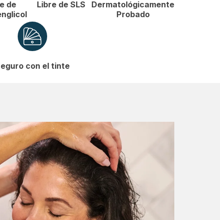
re de
Libre de SLS
Dermatológicamente
englicol
Probado
eguro con el tinte