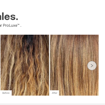
les.
ar ProLuxe™ .