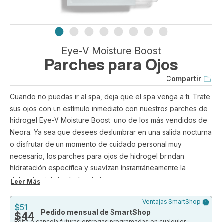
Eye-V Moisture Boost
Parches para Ojos
Compartir
Cuando no puedas ir al spa, deja que el spa venga a ti. Trate
sus ojos con un estímulo inmediato con nuestros parches de
hidrogel Eye-V Moisture Boost, uno de los más vendidos de
Neora. Ya sea que desees deslumbrar en una salida nocturna
o disfrutar de un momento de cuidado personal muy
necesario, los parches para ojos de hidrogel brindan
hidratación específica y suavizan instantáneamente la
delicada piel alrededor de los ojos.
Leer Más
El sistema de entrega ThermoReact™, formulado con nuestra
Ventajas SmartShop
molécula patentada SIG-1191® y una serie de ingredientes
$51
Pedido mensual de SmartShop
$44
súper hidratantes, usa la temperatura natural de la piel para
Edita o cancela futuras entregas programadas en cualquier