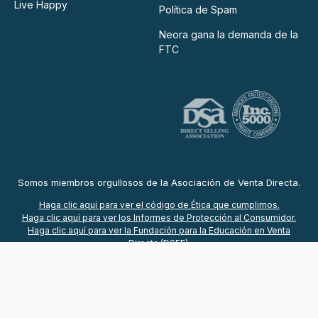
Live Happy
Política de Spam
Neora gana la demanda de la
FTC
Somos miembros orgullosos de la Asociación de Venta Directa.
Haga clic aquí para ver el código de Ética que cumplimos.
Haga clic aquí para ver los Informes de Protección al Consumidor.
Haga clic aquí para ver la Fundación para la Educación en Venta
Directa (DSEF).
© 2025 Neora™, LLC
*Estas declaraciones no han sido evaluadas por la Administración de
Alimentos y Medicamentos (Food and Drug Administration). Este
producto no está destinado a diagnosticar, tratar, curar o prevenir