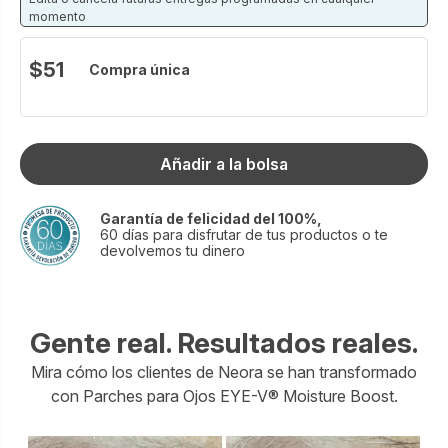
desbloquear los ingredientes clave, que trabajan para
momento
combatir la apariencia de ojos hinchados, estresados o
fatigados.
$51
Compra única
¿Consejo de un experto? Para una actualización del
siguiente nivel, coloca los parches en el refrigerador al
menos una hora antes para disfrutar de los beneficios
refrescantes. O úsalos en las líneas finas alrededor de tu
Añadir a la bolsa
boca para suavizar instantáneamente y duplicar los
resultados, ¡así de simple!
Garantía de felicidad del 100%,
Cantidad: 5 pares de un solo uso empaquetados
60 días para disfrutar de tus productos o te
individualmente
devolvemos tu dinero
Gente real. Resultados reales.
Mira cómo los clientes de Neora se han transformado
con Parches para Ojos EYE-V® Moisture Boost.