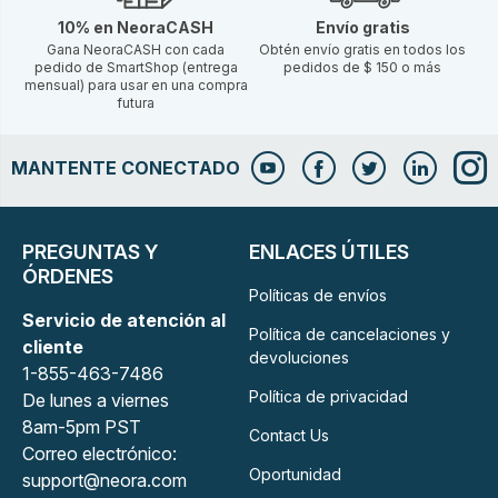
10% en NeoraCASH
Envío gratis
Gana NeoraCASH con cada
Obtén envío gratis en todos los
pedido de SmartShop (entrega
pedidos de $ 150 o más
mensual) para usar en una compra
futura
MANTENTE CONECTADO
PREGUNTAS Y
ENLACES ÚTILES
ÓRDENES
Políticas de envíos
Servicio de atención al
Política de cancelaciones y
cliente
devoluciones
1-855-463-7486
Política de privacidad
De lunes a viernes
8am-5pm PST
Contact Us
Correo electrónico:
Oportunidad
support@neora.com