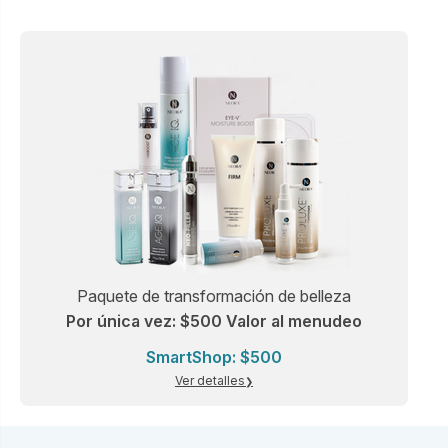
antioxidantes, superalimentos, enzimas y los nutrientes
equivalentes a 3-4 raciones de frutas y verduras, todo en un
solo envase para llevar.
*Estas declaraciones no han sido evaluadas por la
Administración de Alimentos y Medicamentos (Food and Drug
Administration). Este producto no está destinado a
diagnosticar, tratar, curar ni prevenir ninguna enfermedad. Si
estás embarazada, en periodo de lactancia o padeces
alguna afección médica, consulta con tu médico antes de
usar este producto.
El set incluye:
Sistema de control de peso y bienestar NeoraFit:
Paquete de transformación de belleza
NeoraFit Slim + Skin (30 sobres) X2
Por única vez: $500 Valor al menudeo
NeoraFit Block + Balance (30 sobres)
SmartShop: $500
NeoraFit Cleanse + Calm (30 sobres)
NeoraFit Proteína en polvo de origen vegetal
Ver detalles
Energy+ Wellness Chews (30 comprimidos masticables) X2
Sleep+ Wellness Chews (30 comprimidos masticables)