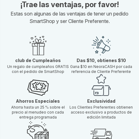
EHT Brain Formula (30 cápsulas - 3 envases blíster con 10
¡Trae las ventajas, por favor!
cápsulas por envase) X2
Estas son algunas de las ventajas de tener un pedido
Youth Factor Complejo de vitalidad completa (30 cápsulas)
SmartShop y ser Cliente Preferente.
Youth Factor Polvo potenciador de superalimentos y
antioxidantes (30 sobres) X2
club de Cumpleaños
Das $10, obtienes $10
Un regalo de cumpleaños GRATIS
Gana $10 en NeoraCASH por cada
con el pedido de SmartShop
referencia de Cliente Preferente
Ahorros Especiales
Exclusividad
Ahorra hasta un 25 % sobre el
Los Clientes Preferentes obtienen
precio al menudeo con cada
acceso exclusivo a productos de
entrega programada
edición limitada