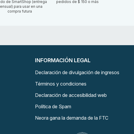
ido de SmartShop (entrega
pedidos de $ 150 o más
ensual) para usar en una
compra futura
INFORMACIÓN LEGAL
Declaración de divulgación de ingresos
Términos y condiciones
Declaración de accesibilidad web
Política de Spam
Neora gana la demanda de la FTC