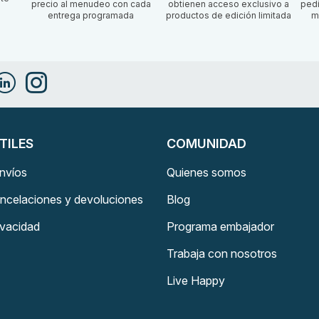
precio al menudeo con cada
obtienen acceso exclusivo a
ped
entrega programada
productos de edición limitada
m
TILES
COMUNIDAD
envíos
Quienes somos
ancelaciones y devoluciones
Blog
rivacidad
Programa embajador
Trabaja con nosotros
Live Happy