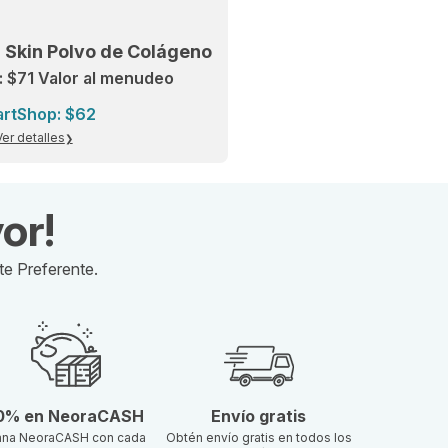
+ Skin Polvo de Colágeno
: $71 Valor al menudeo
rtShop: $62
Ver detalles
or!
te Preferente.
0% en NeoraCASH
Envío gratis
na NeoraCASH con cada
Obtén envío gratis en todos los