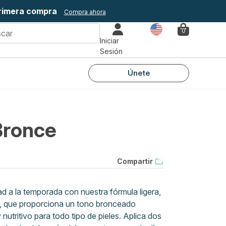
primera compra
Compra ahora
País
0
Iniciar
Sesión
Únete
Bronce
Compartir
ad a la temporada con nuestra fórmula ligera,
al, que proporciona un tono bronceado
nutritivo para todo tipo de pieles. Aplica dos