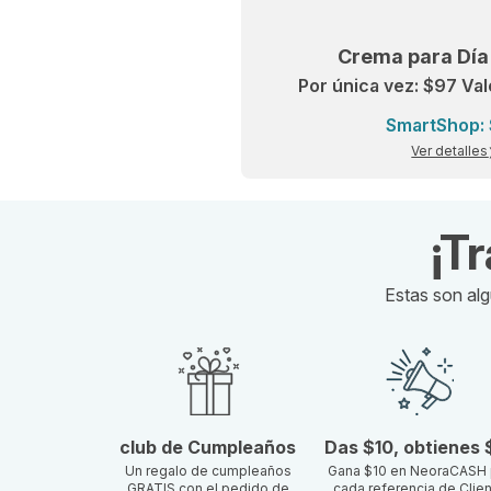
Crema para Día
Por única vez: $97 Va
SmartShop:
Ver detalles
¡T
Estas son alg
club de Cumpleaños
Das $10, obtienes 
Un regalo de cumpleaños
Gana $10 en NeoraCASH 
GRATIS con el pedido de
cada referencia de Clie