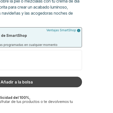
obre la piel o mézclalas con tu crema de día
vorita para crear un acabado luminoso,
es navideñas y las acogedoras noches de
Ventajas SmartShop
de ingredientes nutritivos que ayudan a
 de SmartShop
ar el tono, Bronze Drops aporta a la piel un
 o sin maquillaje (¡o sin sol!).
egas programadas en cualquier momento
se funde fácilmente con la piel para crear
. Una mezcla nutritiva de glicerina, que
idratante y niacinamida, que minimiza los
umedad, difumina el aspecto de la piel y crea
ue estarás lista para lucir todo el verano.
Añadir a la bolsa
licidad del 100%,
sfrutar de tus productos o te devolvemos tu