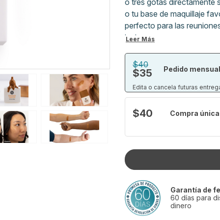
o tres gotas directamente s
o tu base de maquillaje fa
perfecto para las reunion
invierno.
Leer Más
Formulado con una mezcla 
$40
Pedido mensual
$35
hidratar, rellenar y uniform
brillo juvenil y saludable con
Edita o cancela futuras entr
Su fórmula sedosa y suave 
$40
Compra única
una base luminosa y natural
rellena la piel, escualeno h
poros, ayuda a retener la h
un cutis suave y luminoso q
Garantía de fe
60 días para di
dinero