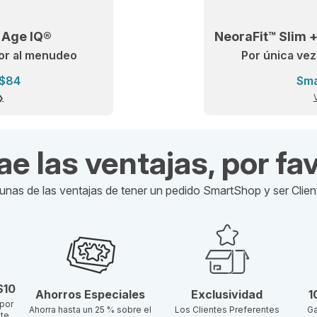
 Age IQ®
NeoraFit™ Slim 
lor al menudeo
Por única vez
 $84
Sma
rae las ventajas, por fav
unas de las ventajas de tener un pedido SmartShop y ser Clien
$10
Ahorros Especiales
Exclusividad
1
por
Ahorra hasta un 25 % sobre el
Los Clientes Preferentes
Ga
nte