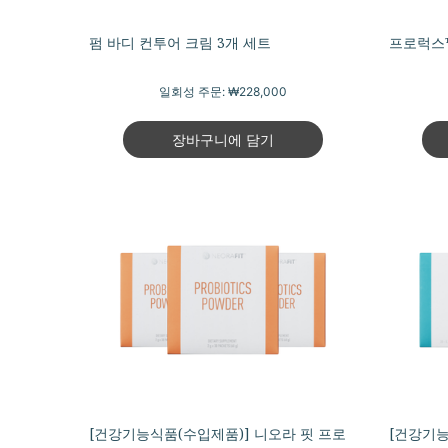
펌 바디 컨투어 크림 3개 세트
프로럭스™
일회성 주문:
₩228,000
장바구니에 담기
[건강기능식품(수입제품)] 니오라 핏 프로
[건강기능