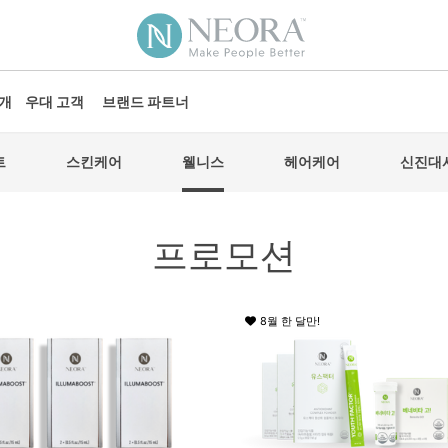
소개
우대 고객
브랜드 파트너
트
스킨케어
웰니스
헤어케어
신진대
프로모션
8월 한 달만!