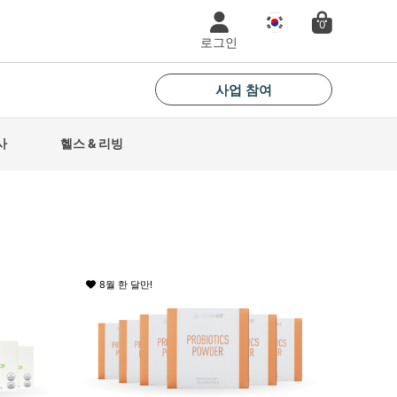
국
0
가
로그인
사업 참여
사
헬스 & 리빙
8월 한 달만!