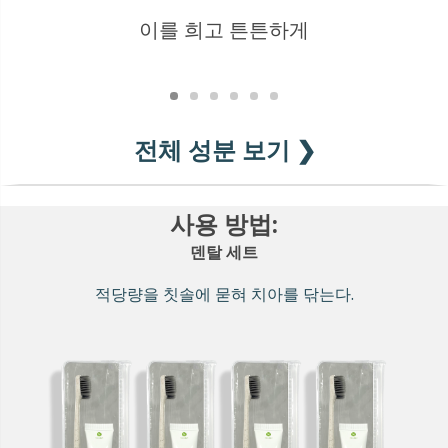
이를 희고 튼튼하게
충
전체 성분 보기 ❯
사용 방법:
덴탈 세트
적당량을 칫솔에 묻혀 치아를 닦는다.