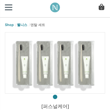
0
Shop
웰니스
덴탈 세트
[퍼스널케어]