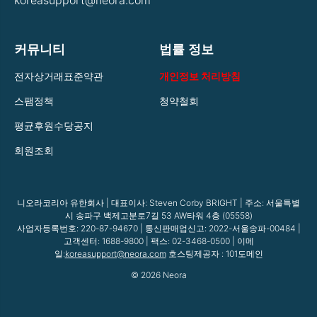
koreasupport@neora.com
커뮤니티
법률 정보
전자상거래표준약관
개인정보 처리방침
스팸정책
청약철회
평균후원수당공지
회원조회
니오라코리아 유한회사 | 대표이사:
Steven Corby BRIGHT
| 주소: 서울특별
시 송파구 백제고분로7길 53 AW타워 4층 (05558)
사업자등록번호: 220-87-94670 | 통신판매업신고: 2022-서울송파-00484 |
고객센터: 1688-9800 | 팩스: 02-3468-0500 | 이메
일:
koreasupport@neora.com
호스팅제공자 : 101도메인
© 2026 Neora