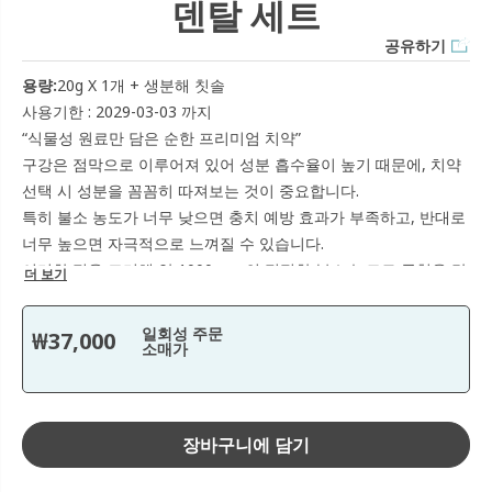
덴탈 세트
공유하기
용량:
20g X 1개 + 생분해 칫솔
사용기한 : 2029-03-03 까지
“식물성 원료만 담은 순한 프리미엄 치약”
구강은 점막으로 이루어져 있어 성분 흡수율이 높기 때문에, 치약
선택 시 성분을 꼼꼼히 따져보는 것이 중요합니다.
특히 불소 농도가 너무 낮으면 충치 예방 효과가 부족하고, 반대로
너무 높으면 자극적으로 느껴질 수 있습니다.
이러한 점을 고려해 약 1000ppm의 적절한 불소 농도로 균형을 맞
더 보기
췄습니다.
니오라 멀티액션 치약은 단순히 강한 매운맛으로 상쾌함을 주는
일회성 주문
₩37,000
제품들과 달리, 자극은 적고 순한 사용감을 제공해 어린이도 부담
소매가
없이 사용할 수 있는 온가족 제품이며, 양치 후에는 텁텁함이 사라
지고 입마름이 적습니다.
인위적인 강한 향취가 아닌 자연스럽고 산뜻한 개운함이 오래 지
장바구니에 담기
속되고 구취를 제거하는데 매우 효과적인 제품으로 취침 전 사용
시 아침을 더욱 상쾌하게 시작할 수 있습니다.