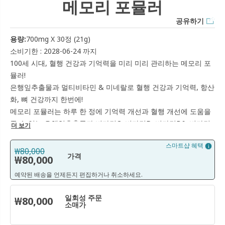
메모리 포뮬러
공유하기
용량:
700mg X 30정 (21g)
소비기한 : 2028-06-24 까지
100세 시대, 혈행 건강과 기억력을 미리 미리 관리하는 메모리 포
뮬러!
은행잎추출물과 멀티비타민 & 미네랄로 혈행 건강과 기억력, 항산
화, 뼈 건강까지 한번에!
메모리 포뮬러는 하루 한 정에 기억력 개선과 혈행 개선에 도움을
줄 수 있는 은행잎추출물과 비타민C, 비타민D, 비타민B6, 비타민
더 보기
B12, 셀렌까지 주원료로 함유되어 항산화는 물론, 뼈 건강까지 챙
스마트샵 혜택
길 수 있는 다중 기능성 제품입니다.
₩80,000
가격
₩80,000
니오라 연구진이 엄선한 부원료인 커피빈추출물분말이 함유되어
있습니다.
예약된 배송을 언제든지 편집하거나 취소하세요.
두뇌와 혈행 건강이 걱정이신가요?
그렇다면 니오라 메모리 포뮬러 하루 한 알로 관리해주세요.
일회성 주문
₩80,000
소매가
*본 제품은 질병의 예방 및 치료를 위한 의약품이 아닙니다.
*1일 1회, 1회 1정(700mg)을 물과 함께 섭취하십시오.