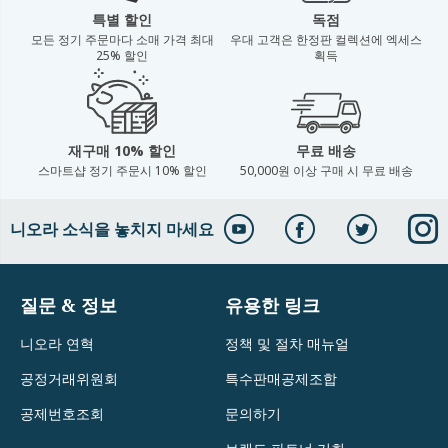
특별 할인
독점
모든 정기 주문마다 소매 가격 최대
우대 고객은 한정판 컬렉션에 엑세스
25% 할인
획득
재구매 10% 할인
무료 배송
스마트샵 정기 주문시 10% 할인
50,000원 이상 구매 시 무료 배송
니오라 소식을 놓치지 마세요
질문 & 정보
유용한 링크
니오라 연혁
정책 및 절차 매뉴얼
공정거래위원회
특수판매공제조합
공제번호조회
문의하기