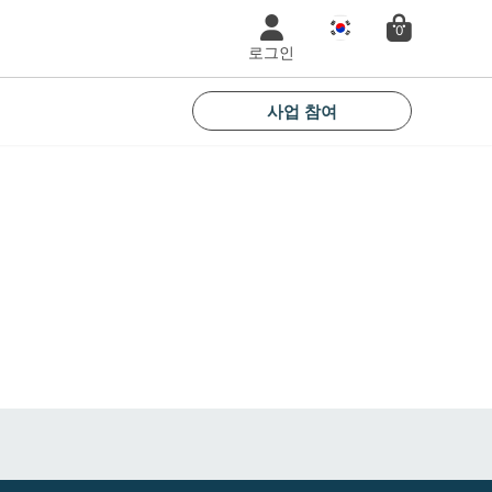
국
0
가
로그인
사업 참여