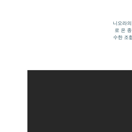
니오라의
로 온 
수한 조