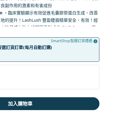
不良副作用的激素和有害成份
m
，臨床實驗顯示有效促進毛囊膠原蛋白生成、改善
的提升！LashLush 豐盈睫眉精華安全、有效！經
除了威力強大的獨家專利成份 PWR System，我
生物素成份幫助強韌睫毛和眉毛、還有氨基酸、透明質
SmartShop智選訂貨禮遇
有效預防現有毛髮折斷或掉落。終於上市！溫和配方、
op智選訂貨訂單(每月自動訂購)
毛)!
加入購物車