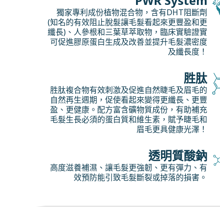
PWR System
獨家專利成份植物混合物，含有DHT阻斷劑
(知名的有效阻止脫髮讓毛髮看起來更豐盈和更
纖長)、人參根和三葉草萃取物，臨床實驗證實
可促進膠原蛋白生成及改善並提升毛髮濃密度
及纖長度！
胜肽
胜肽複合物有效刺激及促進自然睫毛及眉毛的
自然再生週期，促使看起來變得更纖長、更豐
盈、更健康。配方富含礦物質成份，有助補充
毛髮生長必須的蛋白質和維生素，賦予睫毛和
眉毛更具健康光澤！
透明質酸鈉
高度滋養補濕、讓毛髮更強韌、更有彈力、有
效預防能引致毛髮斷裂或掉落的損害。