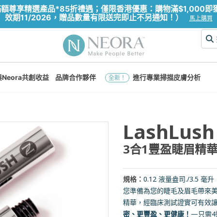
享精選產品*85折禮遇；僅限香港優惠：購物滿$1,000即獲贈價
效期11/2026，贈品數量有限送完即止不另通知！）
馬上購買
與Neora共創收益
品牌合作夥伴
進行專業掃描皮膚分析
全新！
LashLush
3合1豐盈睫眉精
規格：
0.12 液量盎司./3.5 毫升
您準備為您的睫毛及眉毛帶來美
精華，經臨床測試證實可有效
密、更豐盈、更健康！
—只需4