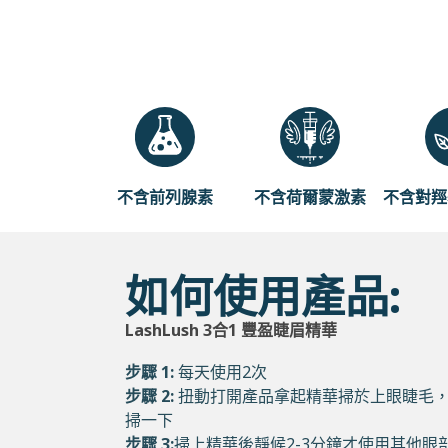
不含前列腺素
不含荷爾蒙激素
不含對羥
如何使用產品:
LashLush 3合1 豐盈睫眉精華
步驟 1:
每天使用2次
步驟 2:
扭動打開產品拿起精華掃於上眼睫毛
掃一下
步驟 3:
掃上精華後靜候2-3分鐘才使用其他眼