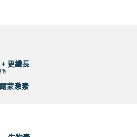
 + 更纖長
睫毛
爾蒙激素