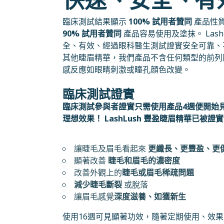
臨床測試結果顯示
100% 試用者贊同
產品性
90% 試用者贊同
產品容易使用及塗抹。 LashL
全、有效、經過眼科醫生測試證實安全可靠、
其他睫眉精華，我們產品不含任何類型的前列
感反應如眼睛刺激或瞳孔顔色改變。
臨床測試證實
臨床測試參與者證實只需使用產品4週便開始見
理想效果！ LashLush 豐盈睫眉精華已被證實
讓睫毛及眉毛看起來
更纖長、更豐盈、更
顯著改善
睫毛和眉毛的濃密度
改善外觀上的
睫毛或眉毛稀疏問題
減少睫毛斷裂
或脫落
讓眉毛感覺
深度滋養、如獲新生
使用16週可見顯著功效，隨著定期使用、效