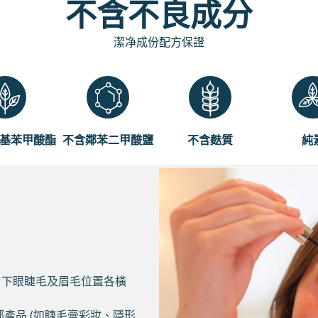
不含不良成分
潔净成份配方保證
基苯甲酸酯
不含鄰苯二甲酸鹽
不含麩質
純
，下眼睫毛及眉毛位置各橫
部產品 (如睫毛膏彩妝、隱形