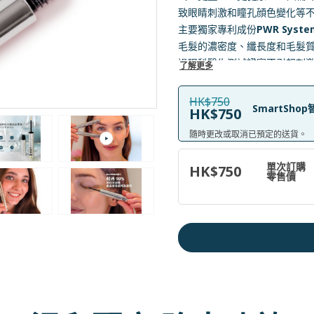
致眼睛刺激和瞳孔顔色變化等
主要獨家專利成份
PWR Syste
毛髮的濃密度、纖長度和毛髮質地
過眼科醫生測試證實不引起刺激！
了解更多
們還沿用胜肽促進毛囊健康、
酸鈉及草本植物萃取物成份，
HK$750
SmartSh
HK$750
強大功效 (體驗讓人艷羡的魅力睫
隨時更改或取消已預定的送貨。
單次訂購
HK$750
零售價