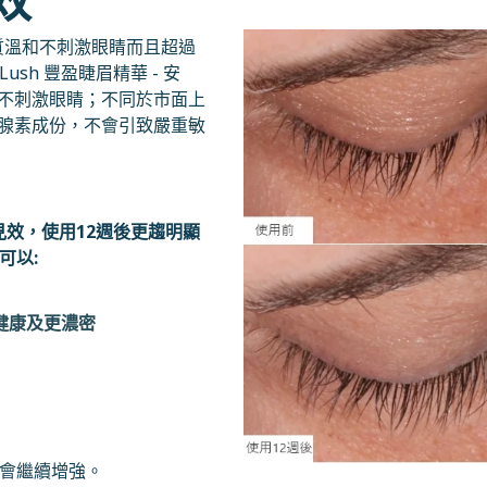
質溫和不刺激眼睛而且超過
ush 豐盈睫眉精華 - 安
不刺激眼睛；不同於市面上
腺素成份，不會引致嚴重敏
效，使用12週後更趨明顯
可以:
健康及更濃密
果會繼續增強。