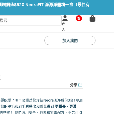
值$520 NeoraFIT 淨源淨體粉一盒（最佳有
市
0
場
登
入
加入我們
華
分享
麗蛻變了嗎？隆重爲您介紹Neora潔净成份3合1睫眉
讓您的睫毛和眉毛看得出和感覺得到
更纖長、更濃
週見效！ 我們沿用安全、純素和無毒配方、不含可引