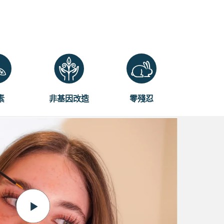
素
非基因改造
零殘忍