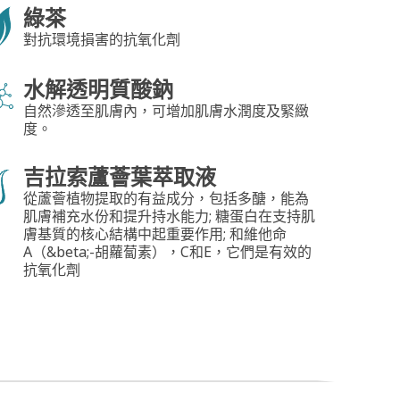
綠茶
對抗環境損害的抗氧化劑
水解透明質酸鈉
自然滲透至肌膚內，可增加肌膚水潤度及緊緻
度。
吉拉索蘆薈葉萃取液
從蘆薈植物提取的有益成分，包括多醣，能為
肌膚補充水份和提升持水能力; 糖蛋白在支持肌
膚基質的核心結構中起重要作用; 和維他命
A（&beta;-胡蘿蔔素），C和E，它們是有效的
抗氧化劑