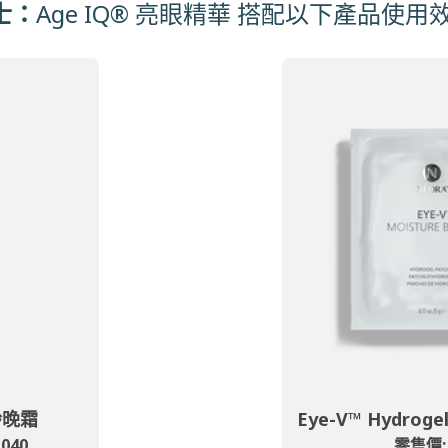
士：
Age IQ® 亮眼精華 搭配以下產品使用
齡晚霜
Eye-V™ Hydrog
040
零售價: 