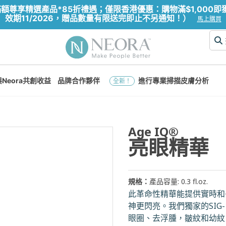
享精選產品*85折禮遇；僅限香港優惠：購物滿$1,000即獲贈價
效期11/2026，贈品數量有限送完即止不另通知！）
馬上購買
與Neora共創收益
品牌合作夥伴
進行專業掃描皮膚分析
全新！
Age IQ®
亮眼精華
規格：
產品容量: 0.3 fl.oz.
此革命性精華能提供實時和
神更閃亮。我們獨家的SIG-1
眼圈、去浮腫，皺紋和幼紋