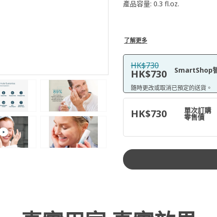
產品容量: 0.3 fl.oz.
了解更多
HK$730
SmartSh
HK$730
隨時更改或取消已預定的送貨。
單次訂購
HK$730
零售價