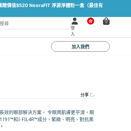
值$520 NeoraFIT 淨源淨體粉一盒（最佳有
市
0
場
登
入
加入我們
分享
長效的眼部解決方案， 令眼周肌膚更平滑，眼
191™和I-FIL4R™成分，緊緻、明亮、對抗黑
。