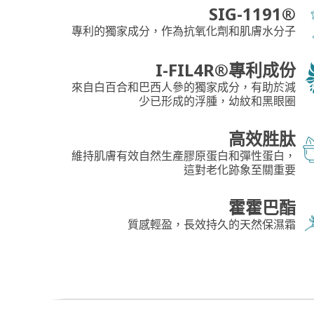
SIG-1191®
專利的獨家成分，作為抗氧化劑和肌膚水分子
I-FIL4R®專利成份
來自白百合和巴西人參的獨家成分，有助於減
少已形成的浮腫，幼紋和黑眼圈
高效胜肽
維持肌膚有效自然生產膠原蛋白和彈性蛋白，
這對老化跡象至關重要
霍霍巴酯
質感輕盈，長效持久的天然保濕霜