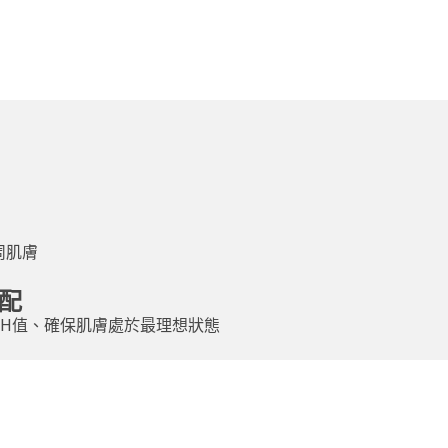
周肌膚
配
PH值、確保肌膚處於最理想狀態