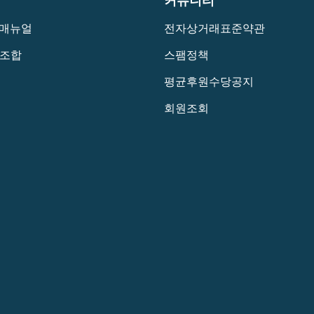
커뮤니티
 매뉴얼
전자상거래표준약관
조합
스팸정책
평균후원수당공지
회원조회