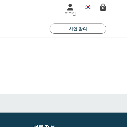
국
0
가
로그인
사업 참여