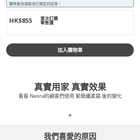
都能同時柔潤每一寸肌膚！比普通身體乳更保濕。
隨時更改或取消已預定的送貨。
容量: 6.7 fl.oz.
單次訂購
HK$855
零售價
加入購物車
真實用家 真實效果
看看 Neora的顧客們使用 緊緻纖柔霜 後的變化
我們喜愛的原因