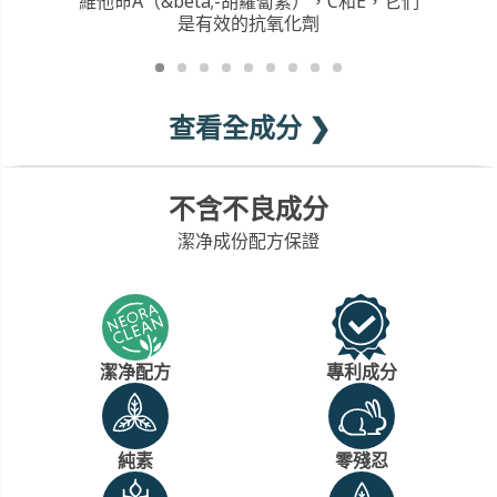
維他命A（&beta;-胡蘿蔔素），C和E，它們
是有效的抗氧化劑
查看全成分 ❯
不含不良成分
潔净成份配方保證
潔净配方
專利成分
純素
零殘忍