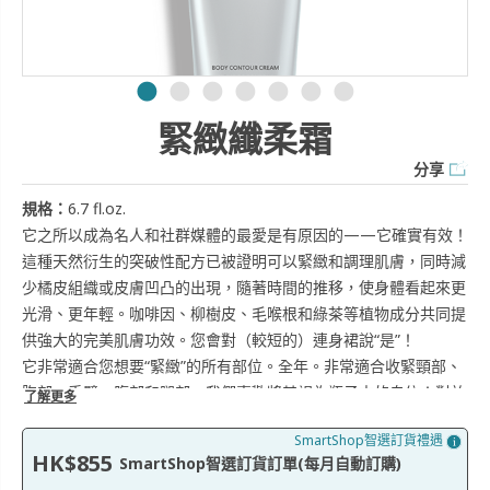
緊緻纖柔霜
分享
規格：
6.7 fl.oz.
它之所以成為名人和社群媒體的最愛是有原因的——它確實有效！
這種天然衍生的突破性配方已被證明可以緊緻和調理肌膚，同時減
少橘皮組織或皮膚凹凸的出現，隨著時間的推移，使身體看起來更
光滑、更年輕。咖啡因、柳樹皮、毛喉根和綠茶等植物成分共同提
供強大的完美肌膚功效。您會對（較短的）連身裙說“是”！
它非常適合您想要“緊緻”的所有部位。全年。非常適合收緊頸部、
胸部、手臂、腹部和腿部，我們喜歡將其視為瓶子中的自信！對於
了解更多
所有為生下寶寶而付出艱辛努力的媽媽們，Firm 可以幫助您恢復
SmartShop智選訂貨禮遇
胃部、緊緻和調理肌膚。
HK$855
SmartShop智選訂貨訂單(每月自動訂購)
額外功效: 緊緻纖柔霜能雙倍滋潤肌膚，每一滴滲透進毛孔的乳霜