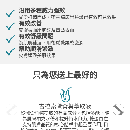
沿用多種威力強效
成份打造而成，帶來臨床實驗證實有效可見效果
有效改善
皮膚表面脂肪紋及凹凸表面
有效舒緩問題
為肌膚補濕，用後感覺柔軟滋潤
幫助順滑緊致
皮膚達致美肌效果
只為您送上最好的
吉拉索蘆薈葉萃取液
有
從蘆薈植物提取的有益成分，包括多醣，能
為肌膚補充水份和提升持水能力; 糖蛋白在
支持肌膚基質的核心結構中起重要作用; 和