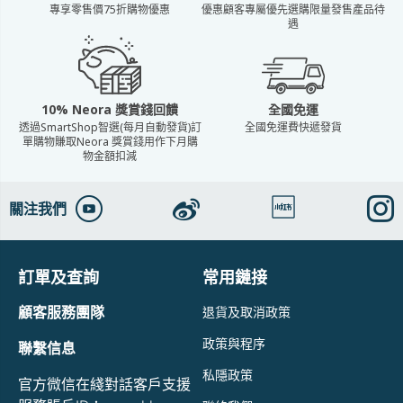
專享零售價75折購物優惠
優惠顧客專屬優先選購限量發售產品待
遇
10% Neora 獎賞錢回饋
全國免運
透過SmartShop智選(每月自動發貨)訂
全國免運費快遞發貨
單購物賺取Neora 獎賞錢用作下月購
物金額扣減
關注我們
訂單及查詢
常用鏈接
顧客服務團隊
退貨及取消政策
政策與程序
聯繫信息
私隱政策
官方微信在綫對話客戶支援