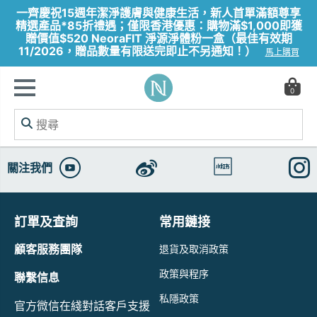
一齊慶祝15週年潔淨護膚與健康生活，新人首單滿額尊享
精選產品*85折禮遇；僅限香港優惠：購物滿$1,000即獲
贈價值$520 NeoraFIT 淨源淨體粉一盒（最佳有效期
11/2026，贈品數量有限送完即止不另通知！）
馬上購買
0
關注我們
訂單及查詢
常用鏈接
顧客服務團隊
退貨及取消政策
政策與程序
聯繫信息
私隱政策
官方微信在綫對話客戶支援