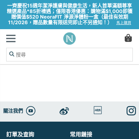
一齊慶祝15週年潔淨護膚與健康生活，新人首單滿額尊享
精選產品*85折禮遇；僅限香港優惠：購物滿$1,000即獲
贈價值$520 NeoraFIT 淨源淨體粉一盒（最佳有效期
11/2026，贈品數量有限送完即止不另通知！）
馬上購買
0
關注我們
訂單及查詢
常用鏈接