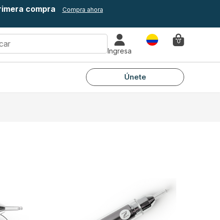
primera compra
Compra ahora
País
0
Ingresa
Únete