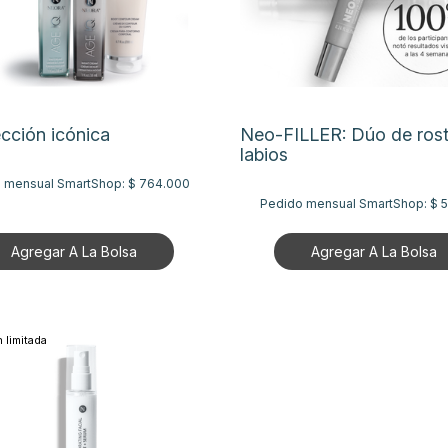
cción icónica
Neo-FILLER: Dúo de rost
labios
 mensual SmartShop:
$ 764.000
Pedido mensual SmartShop:
$ 
Agregar A La Bolsa
Agregar A La Bolsa
 limitada