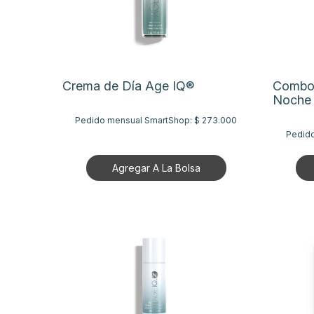
Crema de Día Age IQ®
Combo:
Noche
Pedido mensual SmartShop:
$ 273.000
Pedid
Agregar A La Bolsa