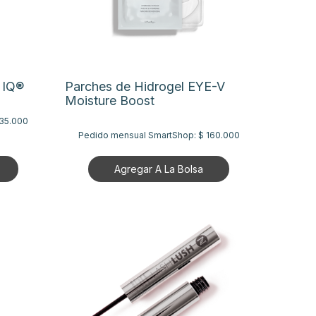
 IQ®
Parches de Hidrogel EYE-V
Moisture Boost
135.000
Pedido mensual SmartShop:
$ 160.000
Agregar A La Bolsa