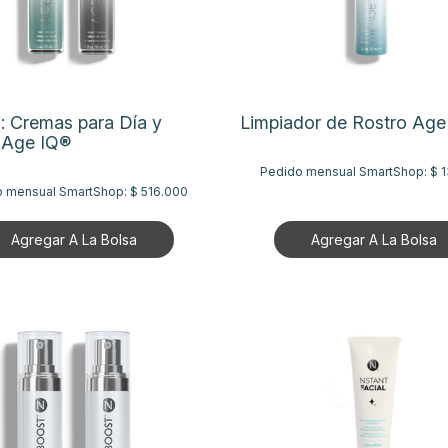
 Cremas para Día y
Limpiador de Rostro Age
 Age IQ®
Pedido mensual SmartShop:
$ 
o mensual SmartShop:
$ 516.000
Agregar A La Bolsa
Agregar A La Bolsa