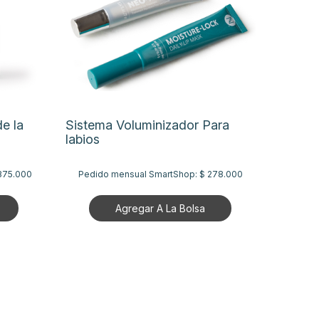
e la
Sistema Voluminizador Para
labios
.375.000
Pedido mensual SmartShop:
$ 278.000
Agregar A La Bolsa