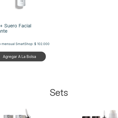
+ Suero Facial
ante
o mensual SmartShop:
$ 102.000
Agregar A La Bolsa
Sets