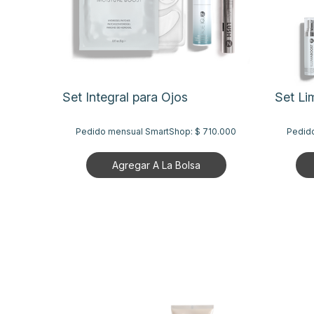
Set Integral para Ojos
Set Li
Pedido mensual SmartShop:
$ 710.000
Pedid
Agregar A La Bolsa